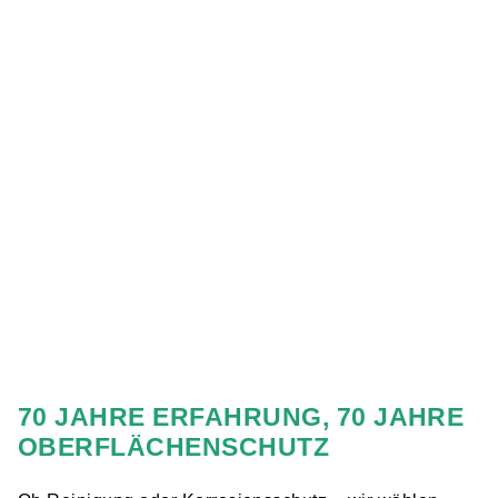
OTTO BÖHM KG
SANDSTRAHL­WERK,
MALEREI
& LACKIEREREI
70 JAHRE ERFAHRUNG, 70 JAHRE
OBERFLÄCHEN­SCHUTZ